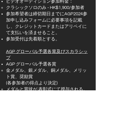
ビデオオーディション参加料金：
クラシックソロのみ - HK$1,900/参加者
参加希望者は締切期日までにAGP2024参
加申し込みフォームに必要事項を記載
し、クレジットカードまたはアリペイに
て支払いを済ませること。
参加受付は先着順とする。
AGP グローバル予選各賞及びスカラシッ
プ
AGP グローバル予選各賞
金メダル、銀メダル、銅メダル、メリッ
ト賞、奨励賞
(各参加者の得点より決定)
メダルと賞状が 表彰式にて授与される。
AGP グローバル予選スカラシップ – バレ
エのポテンシャルを発揮した参加者には
スカラシップが贈られることがある。
AGP ビデオオーディション
グローバル予選に参加できない場合、
AGPビデオオーディションに参加ができ